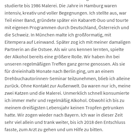
studierte bis 1986 Malerei. Die Jahre in Hamburg waren
intensiv, kreativ und voller Begegnungen. Ich stellte aus, war
Teil einer Band, gründete später ein Kabarett-Duo und tourte
mit eigenen Programmen durch Deutschland, Österreich und
die Schweiz. In München malte ich großformatig, mit
Eitempera auf Leinwand. Später zog ich mit meiner damaligen
Partnerin an die Ostsee. Als wir uns kennen lernten, spielte
der Alkohol bereits eine größere Rolle. Wir haben ihn bei
unseren regelmäßigen Treffen ganz gerne genossen. Als sie
für dreieinhalb Monate nach Berlin ging, um an einem
Drehbuchautorinnen-Seminar teilzunehmen, blieb ich alleine
zurück. Ohne Kontakt zur Außenwelt. Da waren nur ich, meine
zwei Katzen und die Malerei. Unmerklich schnell konsumierte
ich immer mehr und regelmäßig Alkohol. Obwohl ich bis zu
meinem dreißigsten Lebensjahr keinen Tropfen getrunken
hatte. Wir zogen wieder nach Bayern. Ich war in dieser Zeit
sehr viel allein und trank weiter, bis ich 2018 den Entschluss
fasste, zum Arzt zu gehen und um Hilfe zu bitten.