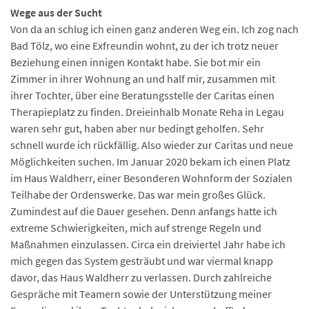
Wege aus der Sucht
Von da an schlug ich einen ganz anderen Weg ein. Ich zog nach
Bad Tölz, wo eine Exfreundin wohnt, zu der ich trotz neuer
Beziehung einen innigen Kontakt habe. Sie bot mir ein
Zimmer in ihrer Wohnung an und half mir, zusammen mit
ihrer Tochter, über eine Beratungsstelle der Caritas einen
Therapieplatz zu finden. Dreieinhalb Monate Reha in Legau
waren sehr gut, haben aber nur bedingt geholfen. Sehr
schnell wurde ich rückfällig. Also wieder zur Caritas und neue
Möglichkeiten suchen. Im Januar 2020 bekam ich einen Platz
im Haus Waldherr, einer Besonderen Wohnform der Sozialen
Teilhabe der Ordenswerke. Das war mein großes Glück.
Zumindest auf die Dauer gesehen. Denn anfangs hatte ich
extreme Schwierigkeiten, mich auf strenge Regeln und
Maßnahmen einzulassen. Circa ein dreiviertel Jahr habe ich
mich gegen das System gesträubt und war viermal knapp
davor, das Haus Waldherr zu verlassen. Durch zahlreiche
Gespräche mit Teamern sowie der Unterstützung meiner